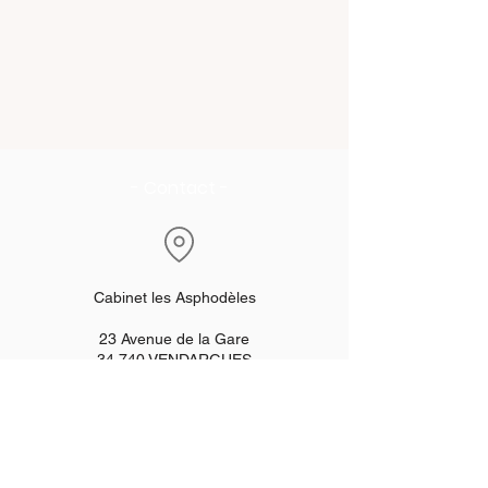
- Contact -
Cabinet les Asphodèles
23 Avenue de la Gare
34 740 VENDARGUES
(Sortie n°28 / Autoroute A9)
Uniquement sur rendez-vous
Tél :
06 . 51 . 12 . 65 . 05